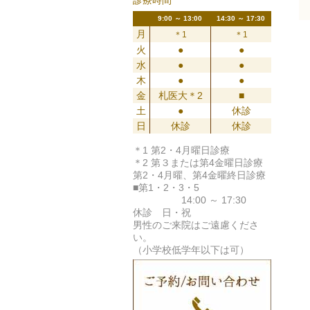
診療時間
9:00 ～ 13:00
14:30 ～ 17:30
月
＊1
＊1
火
●
●
水
●
●
木
●
●
金
札医大＊2
■
土
●
休診
日
休診
休診
＊1 第2・4月曜日診療
＊2 第３または第4金曜日診療
第2・4月曜、第4金曜終日診療
■第1・2・3・5
14:00 ～ 17:30
休診 日・祝
男性のご来院はご遠慮くださ
い。
（小学校低学年以下は可）