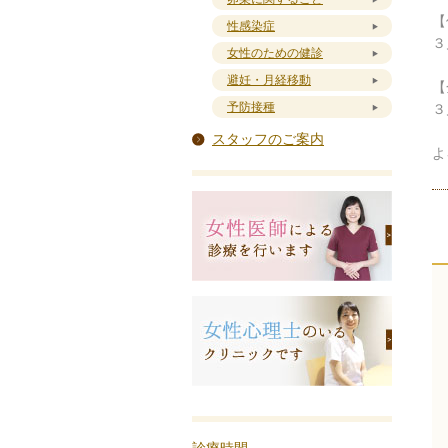
【
性感染症
３
女性のための健診
避妊・月経移動
【
予防接種
３
スタッフのご案内
よ