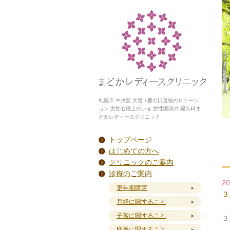
札幌市 中央区 大通 1番出口直結のロケーシ
ョン 女性心理士のいる 女性医師の 婦人科ま
どかレディースクリニック
トップページ
はじめての方へ
クリニックのご案内
診療のご案内
20
更年期障害
３
月経に関すること
子宮に関すること
３
卵巣に関すること