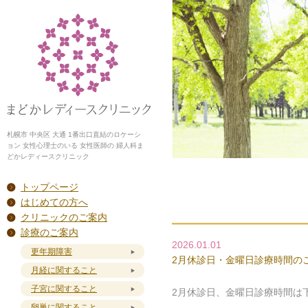
札幌市 中央区 大通 1番出口直結のロケーシ
ョン 女性心理士のいる 女性医師の 婦人科ま
どかレディースクリニック
トップページ
はじめての方へ
クリニックのご案内
診療のご案内
2026.01.01
更年期障害
2月休診日・金曜日診療時間の
月経に関すること
子宮に関すること
2月休診日、金曜日診療時間は
卵巣に関すること