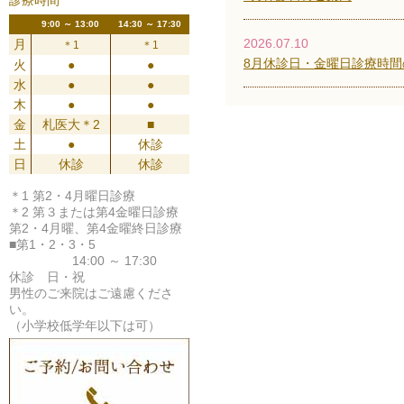
診療時間
9:00 ～ 13:00
14:30 ～ 17:30
2026.07.10
月
＊1
＊1
8月休診日・金曜日診療時間
火
●
●
水
●
●
木
●
●
金
札医大＊2
■
土
●
休診
日
休診
休診
＊1 第2・4月曜日診療
＊2 第３または第4金曜日診療
第2・4月曜、第4金曜終日診療
■第1・2・3・5
14:00 ～ 17:30
休診 日・祝
男性のご来院はご遠慮くださ
い。
（小学校低学年以下は可）