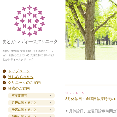
札幌市 中央区 大通 1番出口直結のロケーシ
ョン 女性心理士のいる 女性医師の 婦人科ま
どかレディースクリニック
トップページ
はじめての方へ
クリニックのご案内
診療のご案内
2025.07.15
更年期障害
8月休診日・金曜日診療時間の
月経に関すること
子宮に関すること
８月休診日、金曜日診療時間は
卵巣に関すること